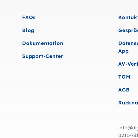
FAQs
Kontak
Blog
Gesprä
Dokumentation
Datens
App
Support-Center
AV-Ver
TOM
AGB
Rückn
info@dig
0211-73