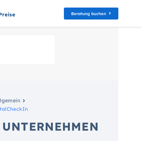
Beratung buchen
Preise
llgemein
italCheckIn
S UNTERNEHMEN