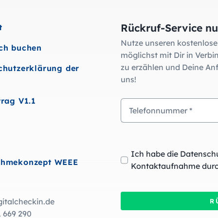
Rückruf-Service nu
t
Nutze unseren kostenlose
ch buchen
möglichst mit Dir in Verb
zu erzählen und Deine Anf
chutzerklärung der
uns!
trag V1.1
Ich habe die Datensch
ahmekonzept WEEE
Kontaktaufnahme durc
italcheckin.de
R
1 669 290