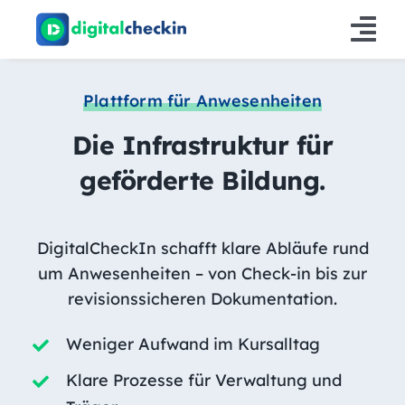
Zum
Inhalt
Tog
springen
Nav
Plattform für Anwesenheiten
Lösungen
Die Infrastruktur für
Produkt
geförderte Bildung.
Info
Preise
DigitalCheckIn schafft klare Abläufe rund
um Anwesenheiten – von Check-in bis zur
revisionssicheren Dokumentation.
Weniger Aufwand im Kursalltag
Klare Prozesse für Verwaltung und