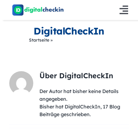
Zum
Inhalt
Tog
springen
Nav
DigitalCheckIn
Lösungen
Startseite
»
Archive für DigitalCheckIn
Produkt
Info
Über
DigitalCheckIn
Preise
Der Autor hat bisher keine Details
angegeben.
Bisher hat DigitalCheckIn, 17 Blog
Beiträge geschrieben.