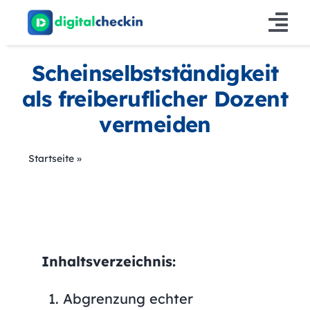
Zum
Inhalt
Tog
springen
Nav
Scheinselbstständigkeit
Lösungen
als freiberuflicher Dozent
Produkt
vermeiden
Info
Startseite
»
Scheinselbstständigkeit als freiberuflicher
Dozent vermeiden
Preise
Inhaltsverzeichnis:
Abgrenzung echter