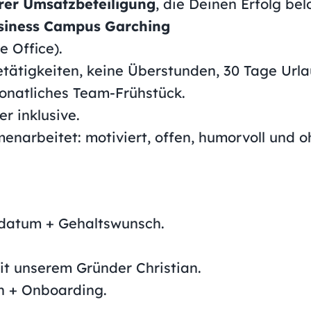
arer Umsatzbeteiligung
, die Deinen Erfolg bel
siness Campus Garching
e Office).
setätigkeiten, keine Überstunden, 30 Tage Ur
onatliches Team-Frühstück.
r inklusive.
narbeitet: motiviert, offen, humorvoll und oh
tdatum + Gehaltswunsch.
it unserem Gründer Christian.
n + Onboarding.