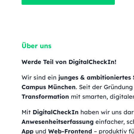
Über uns
Werde Teil von DigitalCheckIn!
Wir sind ein
junges & ambitionierte
Campus München
. Seit der Gründun
Transformation
mit smarten, digitale
Mit
DigitalCheckIn
haben wir uns dara
Anwesenheitserfassung
einfacher, sc
App
und
Web-Frontend
– produktiv f