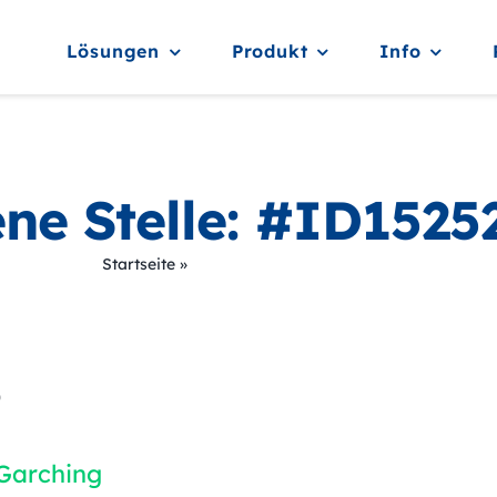
Lösungen
Produkt
Info
ene Stelle: #ID1525
Startseite
»
Offene Stelle: #ID15252453
)
Garching